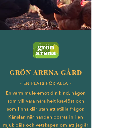
GRÖN ARENA GÅRD
- EN PLATS FÖR ALLA -
En varm mule emot din kind, någon
som vill vara nära helt kravlöst och
som finns där utan att ställa frågor.
Känslan när handen borras in i en
mjuk päls och vetskapen om att jag är