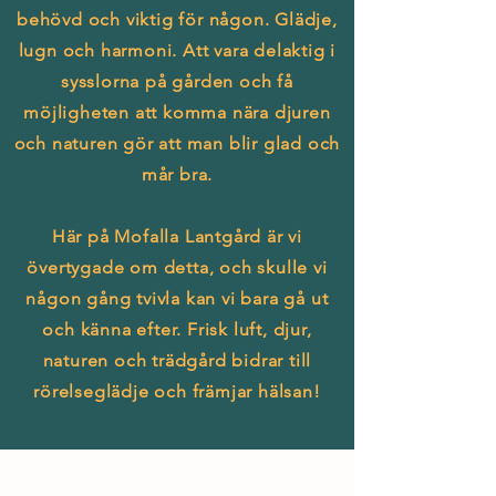
behövd och viktig för någon. Glädje,
lugn och harmoni. Att vara delaktig i
sysslorna på gården och få
möjligheten att komma nära djuren
och naturen gör att man blir glad och
mår bra.
Här på Mofalla Lantgård är vi
övertygade om detta, och skulle vi
någon gång tvivla kan vi bara gå ut
och känna efter. Frisk luft, djur,
naturen och trädgård bidrar till
rörelseglädje och främjar hälsan!