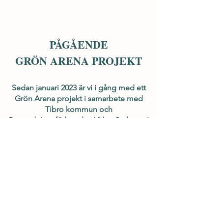
PÅGÅENDE
GRÖN ARENA PROJEKT
Sedan januari 2023 är vi i gång med ett
Grön Arena projekt i samarbete med
Tibro kommun och
Samordningsförbundet. Vi har 8 platser i
projektet och tar löpande emot personer
som står långt ifrån arbetsmarknaden i en
arbetsförberedande insats på gården.
10h/v under 20v får man delta i sysslorna
på gården där vi strävar efter att möta
varje individs behov och försöker anpassa
verksamheten och aktiviteterna efter de
deltagarna som för tillfället finns i