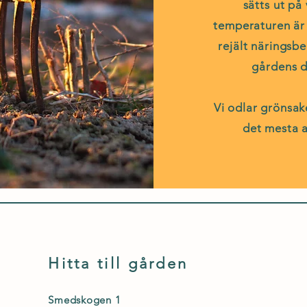
sätts ut på
temperaturen är 
rejält näringsbe
gårdens dj
Vi odlar grönsa
det mesta a
Hitta till gården
Smedskogen 1