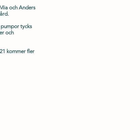
 Mia och Anders
ård.
t pumpor tycks
er och
021 kommer fler