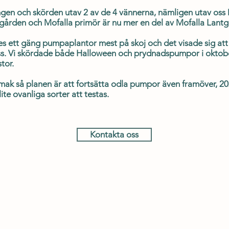
ngen och skörden utav 2 av de 4 vännerna, nämligen utav oss
gården och Mofalla primör är nu mer en del av Mofalla Lantg
es ett gäng pumpaplantor mest på skoj och det visade sig at
oss. Vi skördade både Halloween och prydnadspumpor i oktob
tor.
ak så planen är att fortsätta odla pumpor även framöver, 2
te ovanliga sorter att testas.
Kontakta oss