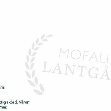
ris
ktig skörd. Våren
mar.