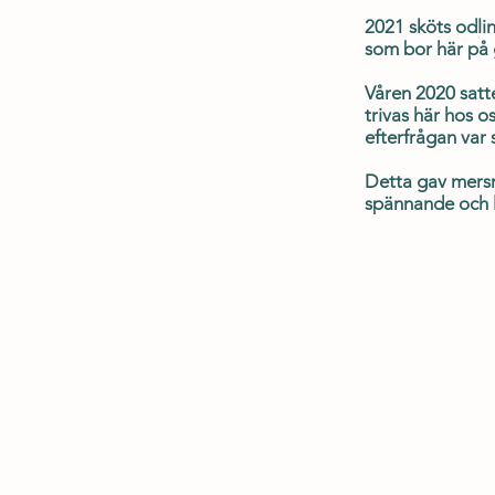
2021 sköts odli
som bor här på 
Våren 2020 satt
trivas här hos 
efterfrågan var s
Detta gav mersm
spännande och li