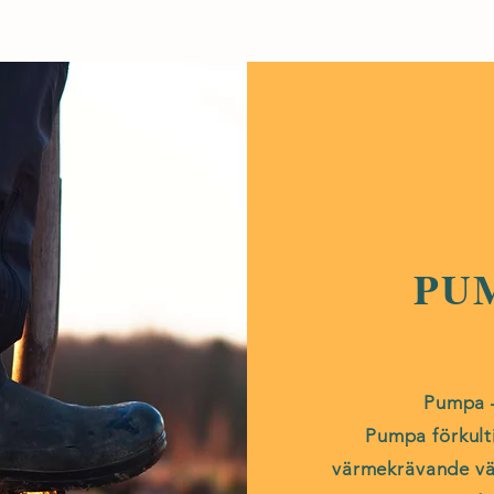
PU
Pumpa –
Pumpa förkulti
värmekrävande väx