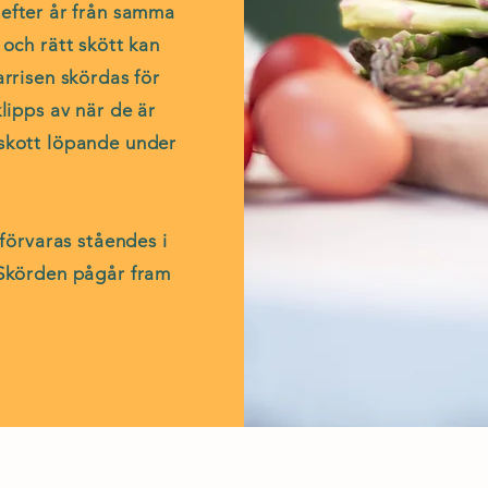
r efter år från samma
 och rätt skött kan
rrisen skördas för
lipps av när de är
a skott löpande under
 förvaras ståendes i
. Skörden pågår fram