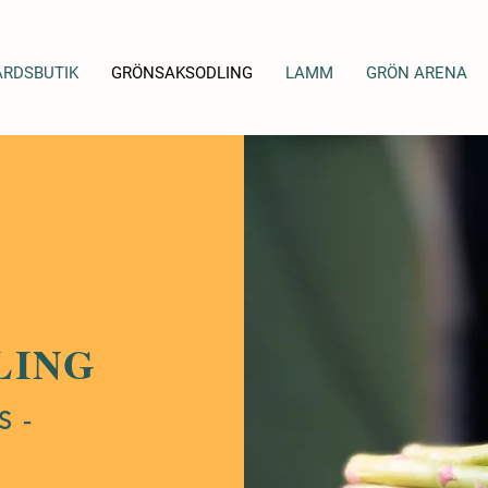
ÅRDSBUTIK
GRÖNSAKSODLING
LAMM
GRÖN ARENA
LING
S -